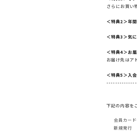
さらにお買い
＜特典2＞年
＜特典3＞気
＜特典4＞お
お届け先はア
＜特典5＞入
--------------
下記の内容を
会員カード
新規発行