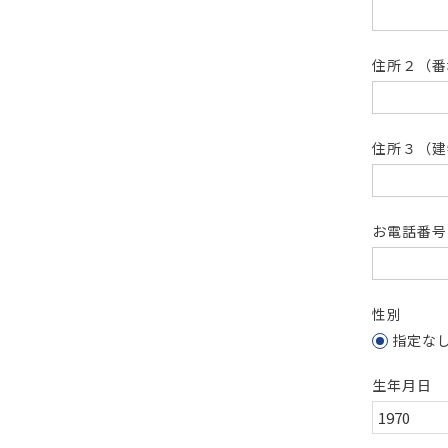
住所２（
住所３（建
お電話番
性別
指定な
生年月日