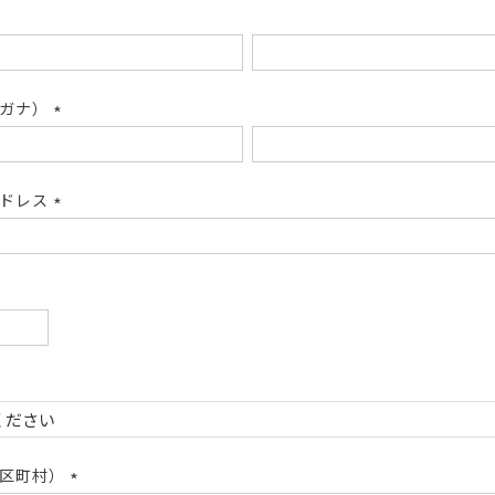
リガナ）
(必
須)
アドレス
(必
須)
必
)
必
)
市区町村）