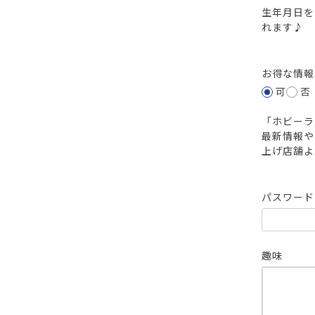
生年月日を
れます♪
お得な情
可
否
「ホビーラ
最新情報や
上げ店舗よ
パスワー
趣味