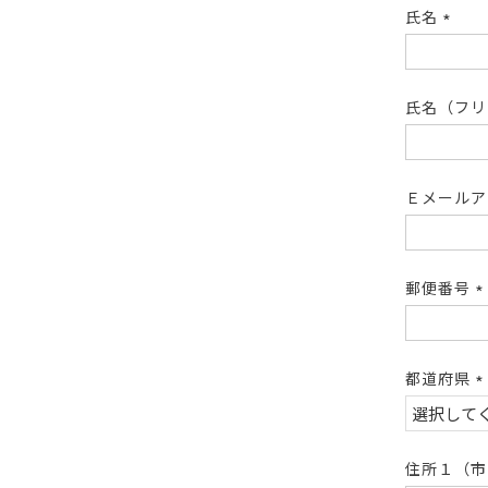
氏名
(必
須)
氏名（フ
Ｅメール
郵便番号
(
須
都道府県
(
須
住所１（