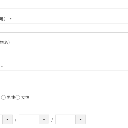
(必
須)
番地）
(必
須)
物名）
号
(必
須)
し
男性
女性