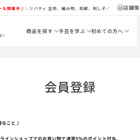
店舗情
ール開催中♪
＼リバティ 生地、編み物、刺繍、刺し子／
商品を探す
手芸を学ぶ
初めての方へ
料！
会員登録
得なこと♪
ンラインショップでのお買い物で通常5％のポイント付与。