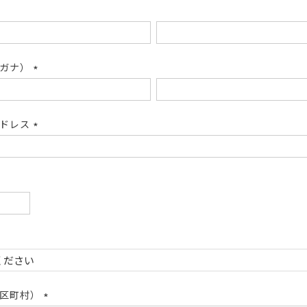
リガナ）
(必
須)
アドレス
(必
須)
必
)
必
)
市区町村）