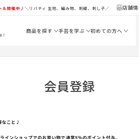
店舗情
ール開催中♪
＼リバティ 生地、編み物、刺繍、刺し子／
商品を探す
手芸を学ぶ
初めての方へ
料！
会員登録
得なこと♪
ンラインショップでのお買い物で通常5％のポイント付与。