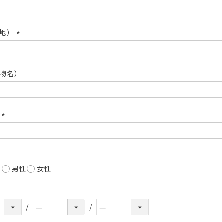
(必
須)
番地）
(必
須)
物名）
号
(必
須)
し
男性
女性