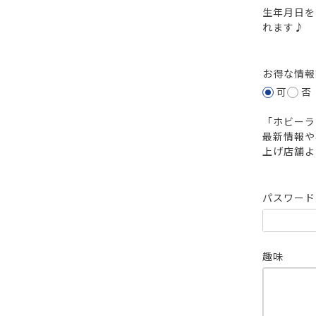
生年月日を
れます♪
お得な情
可
否
「ホビーラ
最新情報や
上げ店舗よ
パスワー
趣味