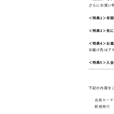
さらにお買い
＜特典2＞年
＜特典3＞気
＜特典4＞お
お届け先はア
＜特典5＞入
--------------
下記の内容を
会員カード
新規発行