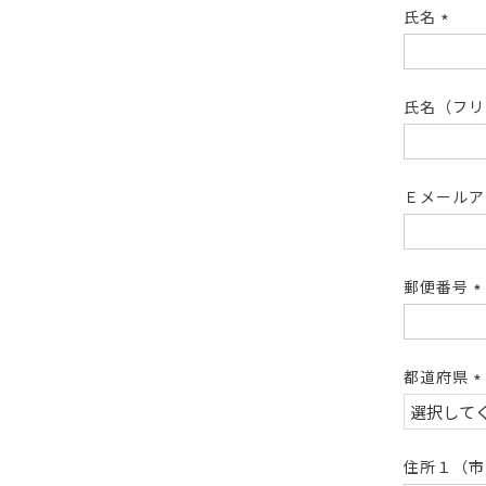
氏名
(必
須)
氏名（フ
Ｅメール
郵便番号
(
須
都道府県
(
須
住所１（