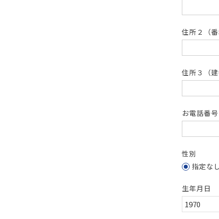
住所２（
住所３（建
お電話番
性別
指定な
生年月日