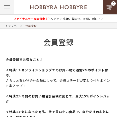
0
ファイナルセール開催中♪
＼リバティ 生地、編み物、刺繍、刺し子／
トップページ
会員登録
会員登録
会員登録でお得なこと♪
＜特典1＞オンラインショップでのお買い物で通常5％のポイント付
与。
さらにお買い物合計金額によって、会員ステージが変わり付与ポイン
ト率アップ！
＜特典2＞年間のお買い物合計金額に応じて、最大15％ポイントバッ
ク
＜特典3＞気になった商品、後で買いたい商品で、自分だけのお気に
入り一覧がつくれる