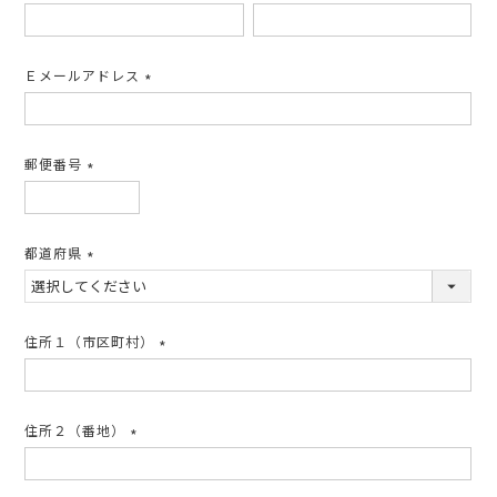
(必
須)
Ｅメールアドレス
(必
須)
郵便番号
(必
須)
都道府県
(必
須)
住所１（市区町村）
(必
須)
住所２（番地）
(必
須)