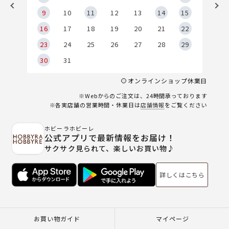
9
9
10
11
12
13
14
15
6
16
17
18
19
20
21
22
23
24
25
26
27
28
29
30
31
オンラインショップ休業日
※Webからのご注文は、24時間承っております
※各実店舗の営業時間・休業日は
店舗情報
をご覧ください
ホビーラホビーレ
公式アプリで最新情報をお届け！
サクサク見られて、楽しいお買い物♪
詳しくはこちら
お買い物ガイド
マイページ