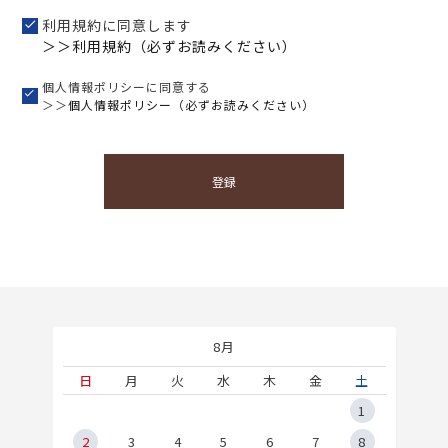
利用規約に同意します
＞＞利用規約（必ずお読みください）
個人情報ポリシーに同意する
＞＞
個人情報ポリシー（必ずお読みください）
登録
8月
土
日
月
火
水
木
金
土
5
1
2
2
3
4
5
6
7
8