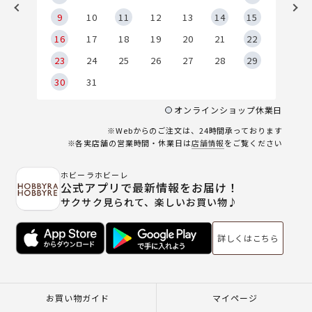
9
9
10
11
12
13
14
15
6
16
17
18
19
20
21
22
23
24
25
26
27
28
29
30
31
オンラインショップ休業日
※Webからのご注文は、24時間承っております
※各実店舗の営業時間・休業日は
店舗情報
をご覧ください
ホビーラホビーレ
公式アプリで最新情報をお届け！
サクサク見られて、楽しいお買い物♪
詳しくはこちら
お買い物ガイド
マイページ