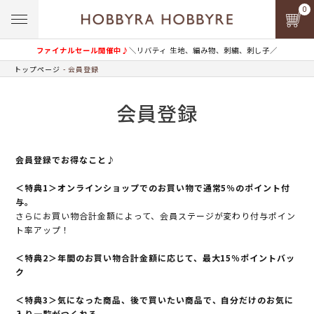
0
ファイナルセール開催中♪
＼リバティ 生地、編み物、刺繍、刺し子／
トップページ
会員登録
会員登録
会員登録でお得なこと♪
＜特典1＞オンラインショップでのお買い物で通常5％のポイント付
与。
さらにお買い物合計金額によって、会員ステージが変わり付与ポイン
ト率アップ！
＜特典2＞年間のお買い物合計金額に応じて、最大15％ポイントバッ
ク
＜特典3＞気になった商品、後で買いたい商品で、自分だけのお気に
入り一覧がつくれる