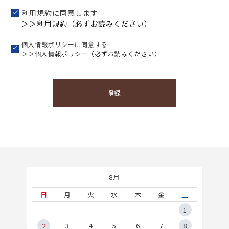
利用規約に同意します
＞＞利用規約（必ずお読みください）
個人情報ポリシーに同意する
＞＞
個人情報ポリシー（必ずお読みください）
登録
8月
土
日
月
火
水
木
金
土
5
1
2
2
3
4
5
6
7
8