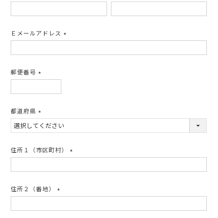
(必
須)
Ｅメールアドレス
(必
須)
郵便番号
(必
須)
都道府県
(必
須)
住所１（市区町村）
(必
須)
住所２（番地）
(必
須)