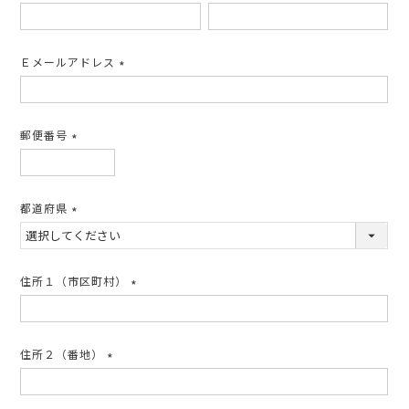
(必
須)
Ｅメールアドレス
(必
須)
郵便番号
(必
須)
都道府県
(必
須)
住所１（市区町村）
(必
須)
住所２（番地）
(必
須)