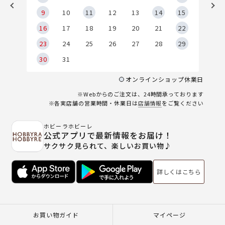
9
9
10
11
12
13
14
15
6
16
17
18
19
20
21
22
23
24
25
26
27
28
29
30
31
オンラインショップ休業日
※Webからのご注文は、24時間承っております
※各実店舗の営業時間・休業日は
店舗情報
をご覧ください
ホビーラホビーレ
公式アプリで最新情報をお届け！
サクサク見られて、楽しいお買い物♪
詳しくはこちら
お買い物ガイド
マイページ