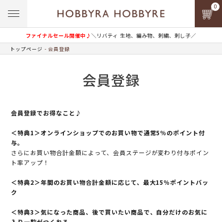
0
ファイナルセール開催中♪
＼リバティ 生地、編み物、刺繍、刺し子／
トップページ
会員登録
会員登録
会員登録でお得なこと♪
＜特典1＞オンラインショップでのお買い物で通常5％のポイント付
与。
さらにお買い物合計金額によって、会員ステージが変わり付与ポイン
ト率アップ！
＜特典2＞年間のお買い物合計金額に応じて、最大15％ポイントバッ
ク
＜特典3＞気になった商品、後で買いたい商品で、自分だけのお気に
入り一覧がつくれる