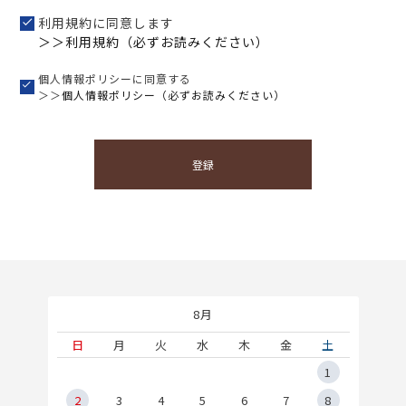
利用規約に同意します
＞＞利用規約（必ずお読みください）
個人情報ポリシーに同意する
＞＞
個人情報ポリシー（必ずお読みください）
登録
8月
土
日
月
火
水
木
金
土
5
1
2
2
3
4
5
6
7
8