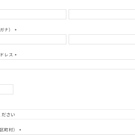
リガナ）
(必
須)
アドレス
(必
須)
必
)
必
)
市区町村）