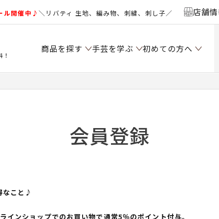
店舗情
ール開催中♪
＼リバティ 生地、編み物、刺繍、刺し子／
商品を探す
手芸を学ぶ
初めての方へ
料！
会員登録
得なこと♪
ンラインショップでのお買い物で通常5％のポイント付与。