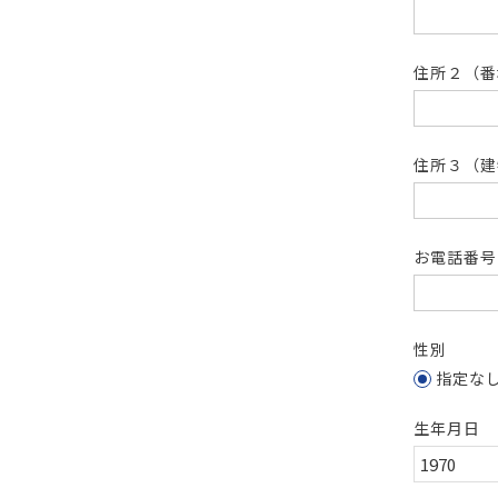
住所２（
住所３（建
お電話番
性別
指定な
生年月日