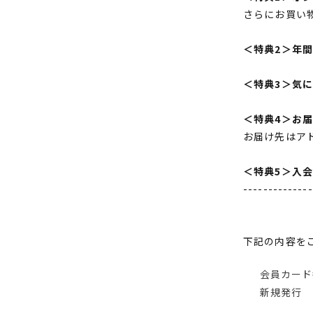
さらにお買い
＜特典2＞年
＜特典3＞気
＜特典4＞お
お届け先はア
＜特典5＞入
--------------
下記の内容を
会員カード
新規発行