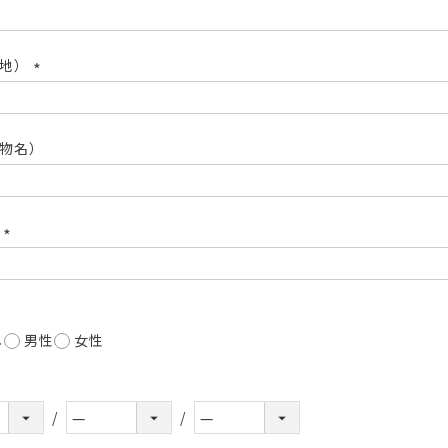
(必
須)
番地）
(必
須)
物名）
号
(必
須)
し
男性
女性