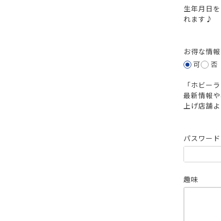
生年月日を
れます♪
お得な情
可
否
「ホビーラ
最新情報や
上げ店舗よ
パスワー
趣味