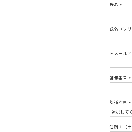
氏名
(必
須)
氏名（フ
Ｅメール
郵便番号
(
須
都道府県
(
須
住所１（