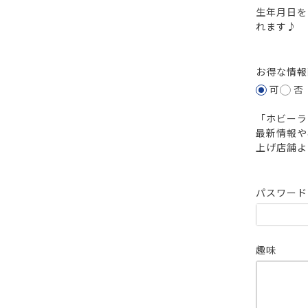
生年月日を
れます♪
お得な情
可
否
「ホビーラ
最新情報や
上げ店舗よ
パスワー
趣味