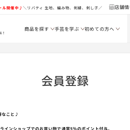
店舗情
ール開催中♪
＼リバティ 生地、編み物、刺繍、刺し子／
商品を探す
手芸を学ぶ
初めての方へ
料！
会員登録
得なこと♪
ンラインショップでのお買い物で通常5％のポイント付与。