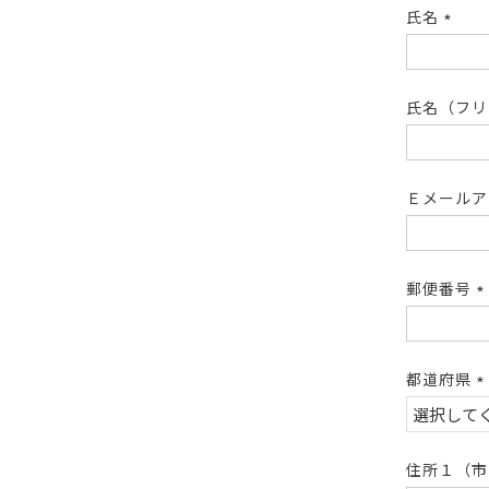
氏名
(必
須)
氏名（フ
Ｅメール
郵便番号
(
須
都道府県
(
須
住所１（