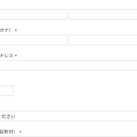
リガナ）
(必
須)
アドレス
(必
須)
必
)
必
)
市区町村）