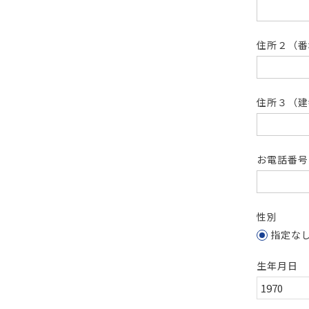
住所２（
住所３（建
お電話番
性別
指定な
生年月日