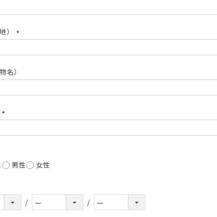
(必
須)
番地）
(必
須)
物名）
号
(必
須)
し
男性
女性