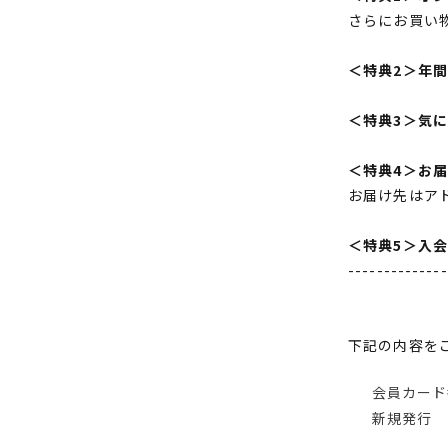
さらにお買い
＜特典2＞年
＜特典3＞気
＜特典4＞お
お届け先はア
＜特典5＞入
--------------
下記の内容を
会員カード
新規発行