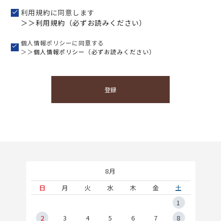
利用規約に同意します
＞＞利用規約（必ずお読みください）
個人情報ポリシーに同意する
＞＞
個人情報ポリシー（必ずお読みください）
登録
8月
土
日
月
火
水
木
金
土
5
1
2
2
3
4
5
6
7
8