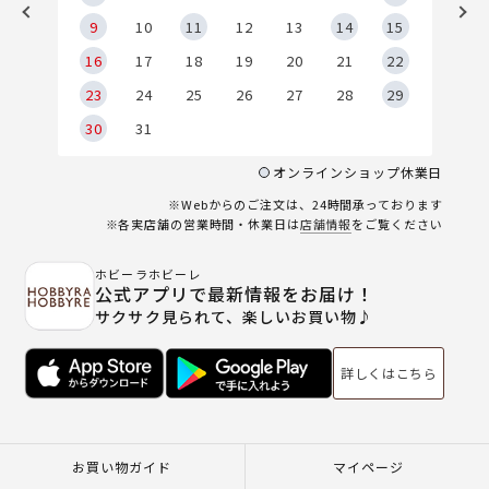
9
9
10
11
12
13
14
15
6
16
17
18
19
20
21
22
23
24
25
26
27
28
29
30
31
オンラインショップ休業日
※Webからのご注文は、24時間承っております
※各実店舗の営業時間・休業日は
店舗情報
をご覧ください
ホビーラホビーレ
公式アプリで最新情報をお届け！
サクサク見られて、楽しいお買い物♪
詳しくはこちら
お買い物ガイド
マイページ