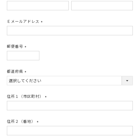
(必
須)
Ｅメールアドレス
(必
須)
郵便番号
(必
須)
都道府県
(必
須)
住所１（市区町村）
(必
須)
住所２（番地）
(必
須)