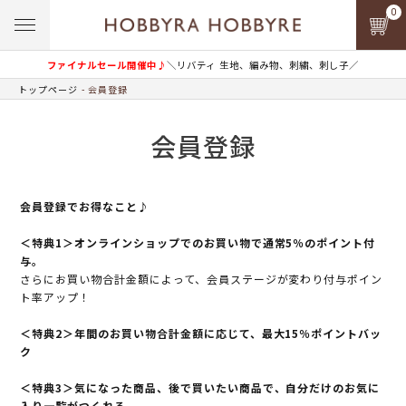
0
ファイナルセール開催中♪
＼リバティ 生地、編み物、刺繍、刺し子／
トップページ
会員登録
会員登録
会員登録でお得なこと♪
＜特典1＞オンラインショップでのお買い物で通常5％のポイント付
与。
さらにお買い物合計金額によって、会員ステージが変わり付与ポイン
ト率アップ！
＜特典2＞年間のお買い物合計金額に応じて、最大15％ポイントバッ
ク
＜特典3＞気になった商品、後で買いたい商品で、自分だけのお気に
入り一覧がつくれる