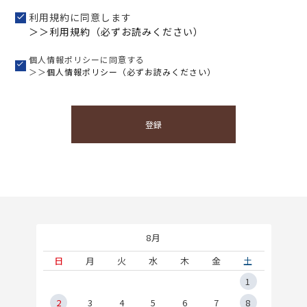
利用規約に同意します
＞＞利用規約（必ずお読みください）
個人情報ポリシーに同意する
＞＞
個人情報ポリシー（必ずお読みください）
登録
8月
土
日
月
火
水
木
金
土
5
1
2
2
3
4
5
6
7
8