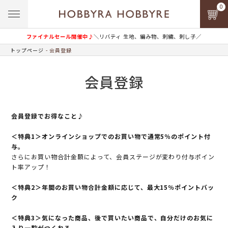
0
ファイナルセール開催中♪
＼リバティ 生地、編み物、刺繍、刺し子／
トップページ
会員登録
会員登録
会員登録でお得なこと♪
＜特典1＞オンラインショップでのお買い物で通常5％のポイント付
与。
さらにお買い物合計金額によって、会員ステージが変わり付与ポイン
ト率アップ！
＜特典2＞年間のお買い物合計金額に応じて、最大15％ポイントバッ
ク
＜特典3＞気になった商品、後で買いたい商品で、自分だけのお気に
入り一覧がつくれる