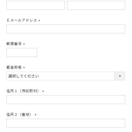
(必
須)
Ｅメールアドレス
(必
須)
郵便番号
(必
須)
都道府県
(必
須)
住所１（市区町村）
(必
須)
住所２（番地）
(必
須)