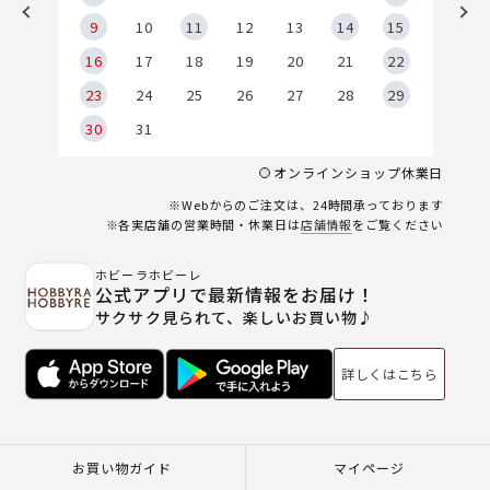
9
9
10
11
12
13
14
15
6
16
17
18
19
20
21
22
23
24
25
26
27
28
29
30
31
オンラインショップ休業日
※Webからのご注文は、24時間承っております
※各実店舗の営業時間・休業日は
店舗情報
をご覧ください
ホビーラホビーレ
公式アプリで最新情報をお届け！
サクサク見られて、楽しいお買い物♪
詳しくはこちら
お買い物ガイド
マイページ