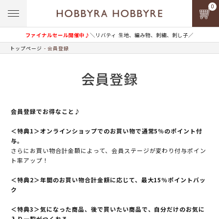
0
ファイナルセール開催中♪
＼リバティ 生地、編み物、刺繍、刺し子／
トップページ
会員登録
会員登録
会員登録でお得なこと♪
＜特典1＞オンラインショップでのお買い物で通常5％のポイント付
与。
さらにお買い物合計金額によって、会員ステージが変わり付与ポイン
ト率アップ！
＜特典2＞年間のお買い物合計金額に応じて、最大15％ポイントバッ
ク
＜特典3＞気になった商品、後で買いたい商品で、自分だけのお気に
入り一覧がつくれる