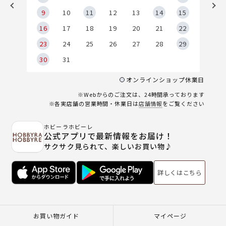
9
9
10
11
12
13
14
15
6
16
17
18
19
20
21
22
23
24
25
26
27
28
29
30
31
オンラインショップ休業日
※Webからのご注文は、24時間承っております
※各実店舗の営業時間・休業日は
店舗情報
をご覧ください
ホビーラホビーレ
公式アプリで最新情報をお届け！
サクサク見られて、楽しいお買い物♪
詳しくはこちら
お買い物ガイド
マイページ