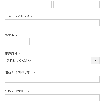
(必
須)
Ｅメールアドレス
(必
須)
郵便番号
(必
須)
都道府県
(必
須)
住所１（市区町村）
(必
須)
住所２（番地）
(必
須)