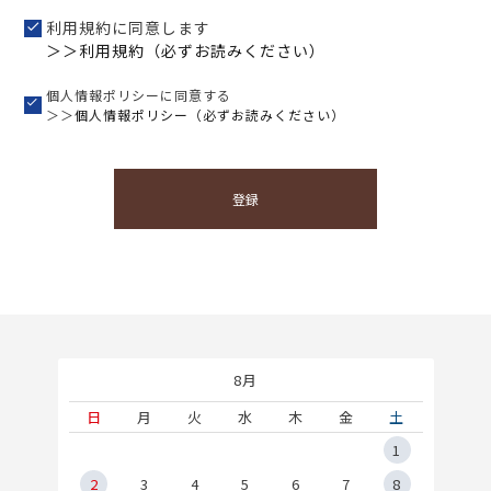
利用規約に同意します
＞＞利用規約（必ずお読みください）
個人情報ポリシーに同意する
＞＞
個人情報ポリシー（必ずお読みください）
登録
8月
土
日
月
火
水
木
金
土
5
1
2
2
3
4
5
6
7
8