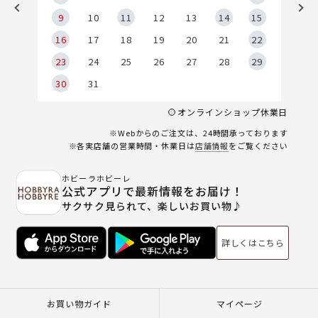
9
9
10
11
12
13
14
15
6
16
17
18
19
20
21
22
23
24
25
26
27
28
29
30
31
オンラインショップ休業日
※Webからのご注文は、24時間承っております
※各実店舗の営業時間・休業日は
店舗情報
をご覧ください
ホビーラホビーレ
公式アプリで最新情報をお届け！
サクサク見られて、楽しいお買い物♪
詳しくはこちら
お買い物ガイド
マイページ