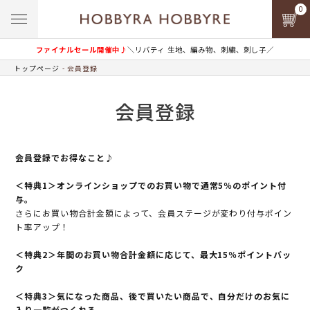
0
ファイナルセール開催中♪
＼リバティ 生地、編み物、刺繍、刺し子／
トップページ
会員登録
会員登録
会員登録でお得なこと♪
＜特典1＞オンラインショップでのお買い物で通常5％のポイント付
与。
さらにお買い物合計金額によって、会員ステージが変わり付与ポイン
ト率アップ！
＜特典2＞年間のお買い物合計金額に応じて、最大15％ポイントバッ
ク
＜特典3＞気になった商品、後で買いたい商品で、自分だけのお気に
入り一覧がつくれる