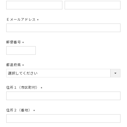
(必
須)
Ｅメールアドレス
(必
須)
郵便番号
(必
須)
都道府県
(必
須)
住所１（市区町村）
(必
須)
住所２（番地）
(必
須)