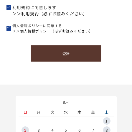
利用規約に同意します
＞＞利用規約（必ずお読みください）
個人情報ポリシーに同意する
＞＞
個人情報ポリシー（必ずお読みください）
登録
8月
土
日
月
火
水
木
金
土
5
1
2
2
3
4
5
6
7
8