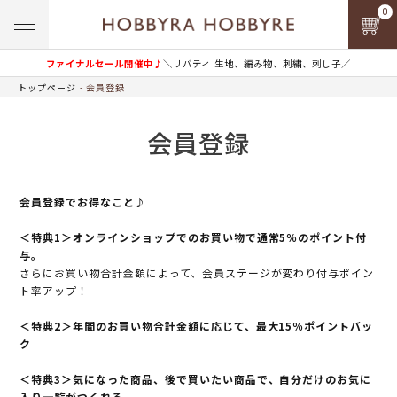
0
ファイナルセール開催中♪
＼リバティ 生地、編み物、刺繍、刺し子／
トップページ
会員登録
会員登録
会員登録でお得なこと♪
＜特典1＞オンラインショップでのお買い物で通常5％のポイント付
与。
さらにお買い物合計金額によって、会員ステージが変わり付与ポイン
ト率アップ！
＜特典2＞年間のお買い物合計金額に応じて、最大15％ポイントバッ
ク
＜特典3＞気になった商品、後で買いたい商品で、自分だけのお気に
入り一覧がつくれる