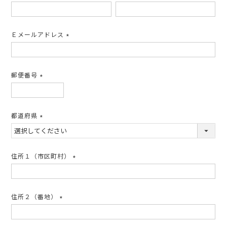
(必
須)
Ｅメールアドレス
(必
須)
郵便番号
(必
須)
都道府県
(必
須)
住所１（市区町村）
(必
須)
住所２（番地）
(必
須)