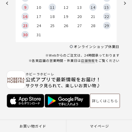
9
9
10
11
12
13
14
15
6
16
17
18
19
20
21
22
23
24
25
26
27
28
29
30
31
オンラインショップ休業日
※Webからのご注文は、24時間承っております
※各実店舗の営業時間・休業日は
店舗情報
をご覧ください
ホビーラホビーレ
公式アプリで最新情報をお届け！
サクサク見られて、楽しいお買い物♪
詳しくはこちら
お買い物ガイド
マイページ