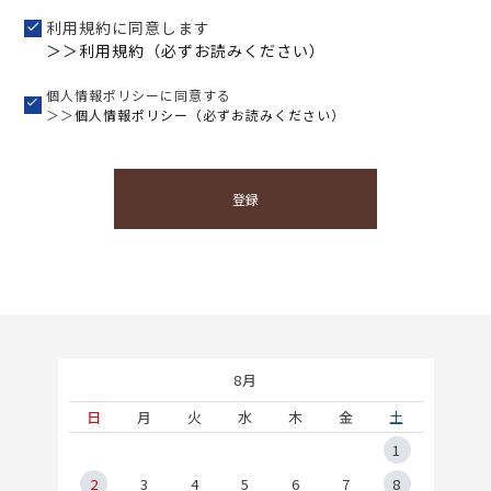
利用規約に同意します
＞＞利用規約（必ずお読みください）
個人情報ポリシーに同意する
＞＞
個人情報ポリシー（必ずお読みください）
登録
8月
土
日
月
火
水
木
金
土
5
1
2
2
3
4
5
6
7
8