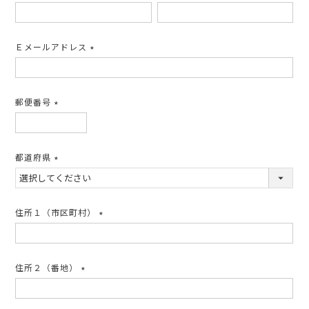
(必
須)
Ｅメールアドレス
(必
須)
郵便番号
(必
須)
都道府県
(必
須)
住所１（市区町村）
(必
須)
住所２（番地）
(必
須)