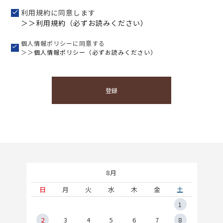
利用規約に同意します
＞＞利用規約（必ずお読みください）
個人情報ポリシーに同意する
＞＞
個人情報ポリシー（必ずお読みください）
登録
8月
土
日
月
火
水
木
金
土
5
1
2
2
3
4
5
6
7
8