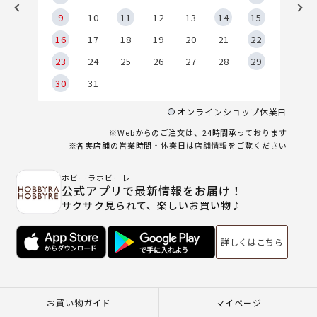
9
9
10
11
12
13
14
15
6
16
17
18
19
20
21
22
23
24
25
26
27
28
29
30
31
オンラインショップ休業日
※Webからのご注文は、24時間承っております
※各実店舗の営業時間・休業日は
店舗情報
をご覧ください
ホビーラホビーレ
公式アプリで最新情報をお届け！
サクサク見られて、楽しいお買い物♪
詳しくはこちら
お買い物ガイド
マイページ