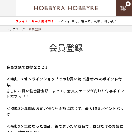
0
ファイナルセール開催中♪
＼リバティ 生地、編み物、刺繍、刺し子／
トップページ
会員登録
会員登録
会員登録でお得なこと♪
＜特典1＞オンラインショップでのお買い物で通常5％のポイント付
与。
さらにお買い物合計金額によって、会員ステージが変わり付与ポイン
ト率アップ！
＜特典2＞年間のお買い物合計金額に応じて、最大15％ポイントバッ
ク
＜特典3＞気になった商品、後で買いたい商品で、自分だけのお気に
入り一覧がつくれる