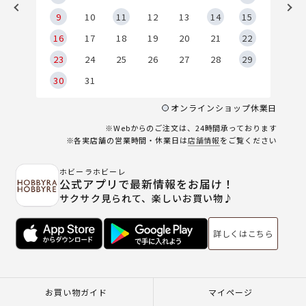
9
9
10
11
12
13
14
15
6
16
17
18
19
20
21
22
23
24
25
26
27
28
29
30
31
オンラインショップ休業日
※Webからのご注文は、24時間承っております
※各実店舗の営業時間・休業日は
店舗情報
をご覧ください
ホビーラホビーレ
公式アプリで最新情報をお届け！
サクサク見られて、楽しいお買い物♪
詳しくはこちら
お買い物ガイド
マイページ