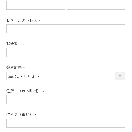
(必
須)
Ｅメールアドレス
(必
須)
郵便番号
(必
須)
都道府県
(必
須)
住所１（市区町村）
(必
須)
住所２（番地）
(必
須)