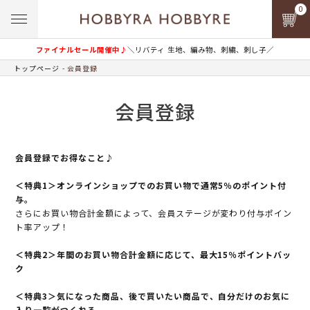
0
ファイナルセール開催中♪
＼リバティ 生地、編み物、刺繍、刺し子／
トップページ
会員登録
会員登録
会員登録でお得なこと♪
＜特典1＞オンラインショップでのお買い物で通常5％のポイント付
与。
さらにお買い物合計金額によって、会員ステージが変わり付与ポイン
ト率アップ！
＜特典2＞年間のお買い物合計金額に応じて、最大15％ポイントバッ
ク
＜特典3＞気になった商品、後で買いたい商品で、自分だけのお気に
入り一覧がつくれる