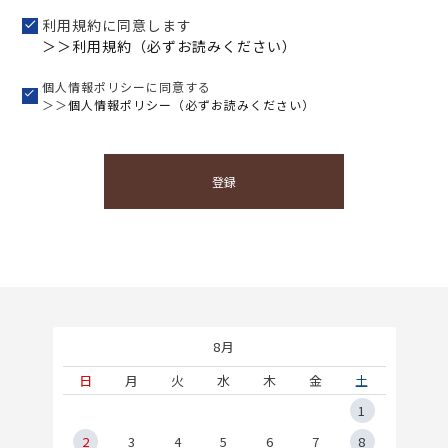
利用規約に同意します
＞＞利用規約（必ずお読みください）
個人情報ポリシーに同意する
＞＞
個人情報ポリシー（必ずお読みください）
登録
8月
土
日
月
火
水
木
金
土
5
1
2
2
3
4
5
6
7
8