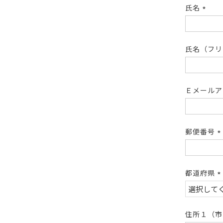
氏名
(必
須)
氏名（フ
Ｅメール
郵便番号
(
須
都道府県
(
須
住所１（