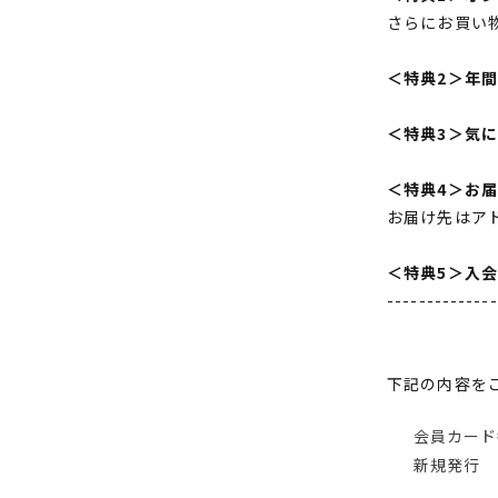
さらにお買い
＜特典2＞年
＜特典3＞気
＜特典4＞お
お届け先はア
＜特典5＞入
--------------
下記の内容を
会員カード
新規発行