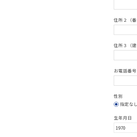
住所２（
住所３（建
お電話番
性別
指定な
生年月日