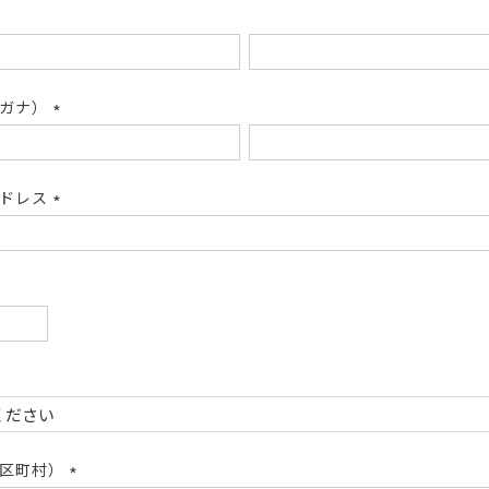
リガナ）
(必
須)
アドレス
(必
須)
必
)
必
)
市区町村）