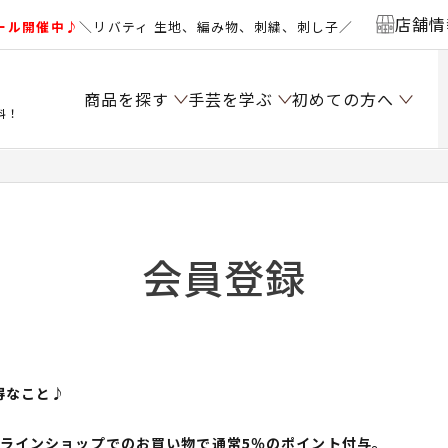
店舗情
ール開催中♪
＼リバティ 生地、編み物、刺繍、刺し子／
商品を探す
手芸を学ぶ
初めての方へ
料！
会員登録
得なこと♪
ンラインショップでのお買い物で通常5％のポイント付与。