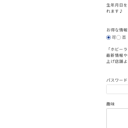
生年月日を
れます♪
お得な情
可
否
「ホビーラ
最新情報や
上げ店舗よ
パスワー
趣味