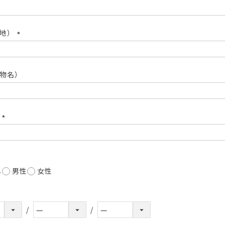
(必
須)
番地）
(必
須)
物名）
号
(必
須)
し
男性
女性