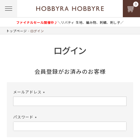
0
ファイナルセール開催中♪
＼リバティ 生地、編み物、刺繍、刺し子／
トップページ
ログイン
ログイン
会員登録がお済みのお客様
メールアドレス
(必
須)
パスワード
(必
須)