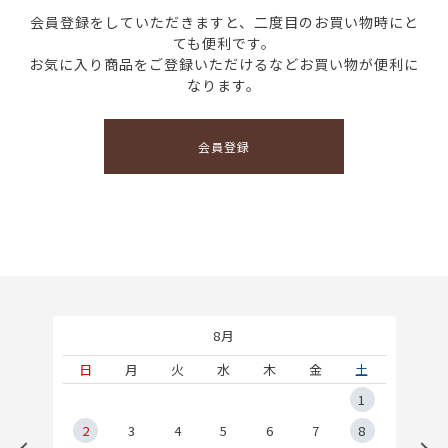
会員登録をしていただきますと、二度目のお買い物時にと
ても便利です。
お気に入り商品をご登録いただけるなどお買い物が便利に
なります。
会員登録
8月
土
日
月
火
水
木
金
土
5
1
2
2
3
4
5
6
7
8