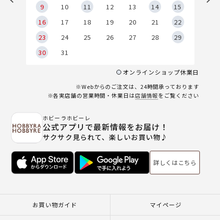
9
9
10
11
12
13
14
15
6
16
17
18
19
20
21
22
23
24
25
26
27
28
29
30
31
オンラインショップ休業日
※Webからのご注文は、24時間承っております
※各実店舗の営業時間・休業日は
店舗情報
をご覧ください
ホビーラホビーレ
公式アプリで最新情報をお届け！
サクサク見られて、楽しいお買い物♪
詳しくはこちら
お買い物ガイド
マイページ