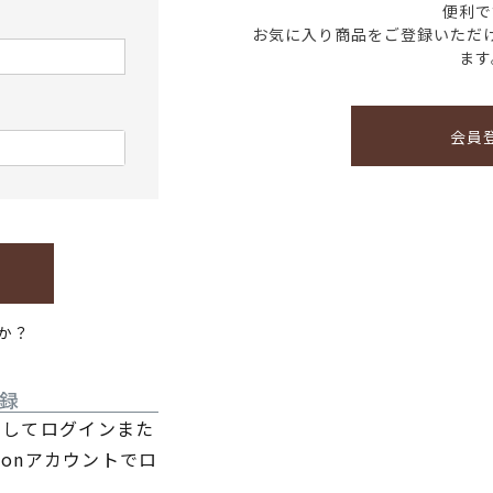
便利で
お気に入り商品をご登録いただ
ます
会員
か？
録
利用してログインまた
zonアカウントでロ
。