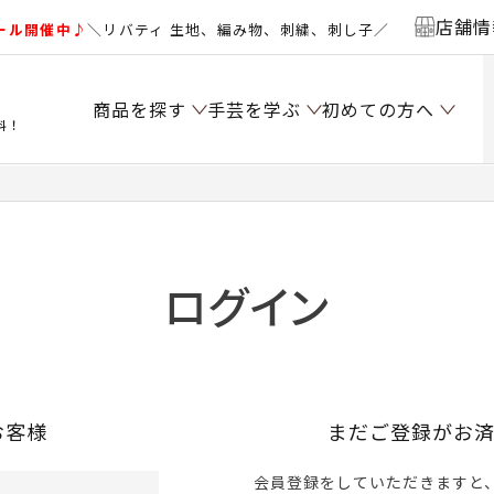
店舗情
ール開催中♪
＼リバティ 生地、編み物、刺繍、刺し子／
商品を探す
手芸を学ぶ
初めての方へ
料！
ログイン
お客様
まだご登録がお
会員登録をしていただきますと