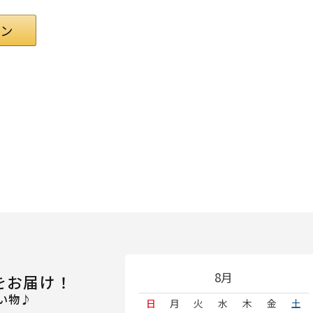
8月
をお届け！
い物♪
日
月
火
水
木
金
土