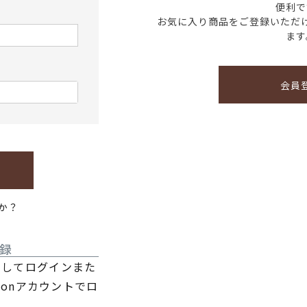
便利で
お気に入り商品をご登録いただ
ます
会員
か？
録
利用してログインまた
zonアカウントでロ
。