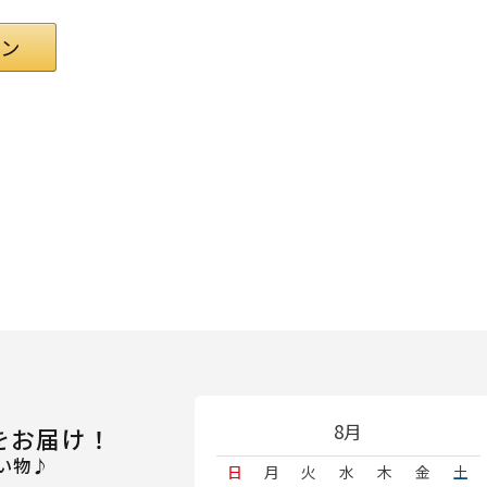
8月
をお届け！
い物♪
日
月
火
水
木
金
土