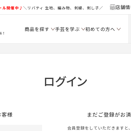
店舗情
ール開催中♪
＼リバティ 生地、編み物、刺繍、刺し子／
商品を探す
手芸を学ぶ
初めての方へ
料！
ログイン
お客様
まだご登録がお
会員登録をしていただきますと