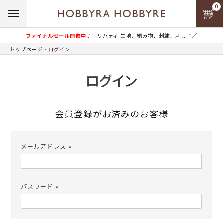
0
ファイナルセール開催中♪
＼リバティ 生地、編み物、刺繍、刺し子／
トップページ
ログイン
ログイン
会員登録がお済みのお客様
メールアドレス
(必
須)
パスワード
(必
須)