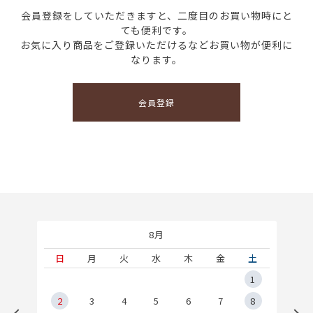
会員登録をしていただきますと、二度目のお買い物時にと
ても便利です。
お気に入り商品をご登録いただけるなどお買い物が便利に
なります。
会員登録
8月
土
日
月
火
水
木
金
土
5
1
2
2
3
4
5
6
7
8