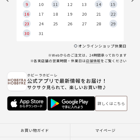
9
9
10
11
12
13
14
15
6
16
17
18
19
20
21
22
23
24
25
26
27
28
29
30
31
オンラインショップ休業日
※Webからのご注文は、24時間承っております
※各実店舗の営業時間・休業日は
店舗情報
をご覧ください
ホビーラホビーレ
公式アプリで最新情報をお届け！
サクサク見られて、楽しいお買い物♪
詳しくはこちら
お買い物ガイド
マイページ