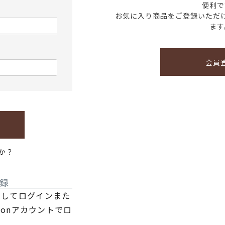
便利で
お気に入り商品をご登録いただ
ます
会員
か？
録
利用してログインまた
zonアカウントでロ
。