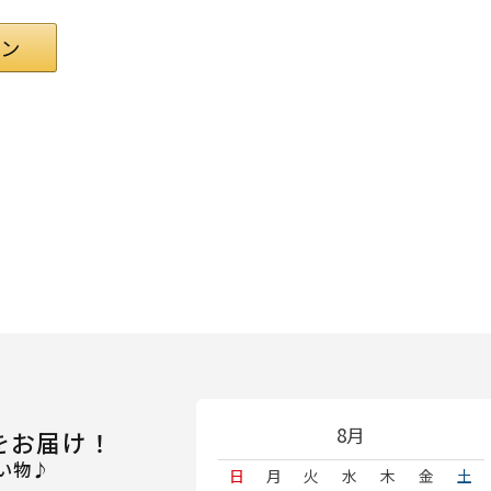
8月
をお届け！
い物♪
日
月
火
水
木
金
土