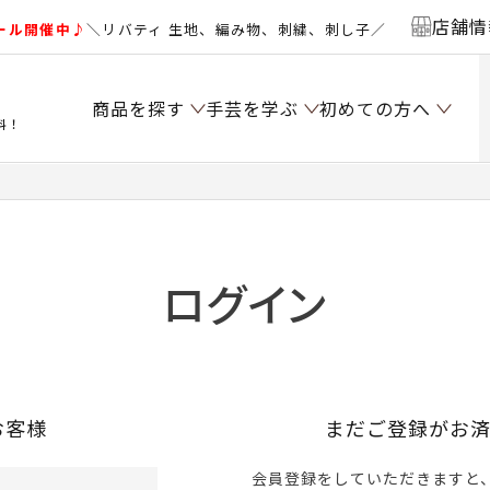
店舗情
ール開催中♪
＼リバティ 生地、編み物、刺繍、刺し子／
商品を探す
手芸を学ぶ
初めての方へ
料！
ログイン
お客様
まだご登録がお
会員登録をしていただきますと