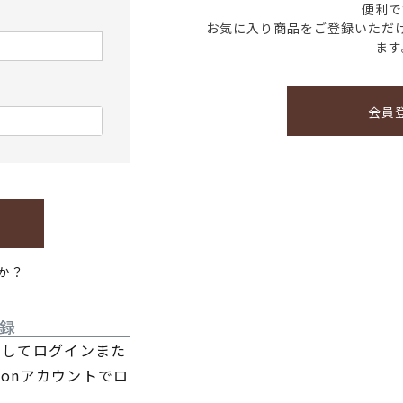
便利で
お気に入り商品をご登録いただ
ます
会員
か？
録
利用してログインまた
zonアカウントでロ
。