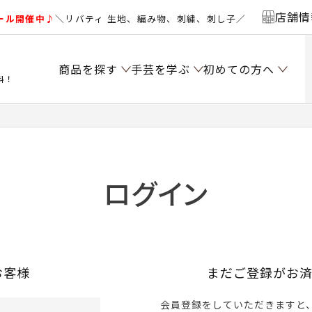
店舗情
ール開催中♪
＼リバティ 生地、編み物、刺繍、刺し子／
商品を探す
手芸を学ぶ
初めての方へ
料！
ログイン
お客様
まだご登録がお
会員登録をしていただきますと