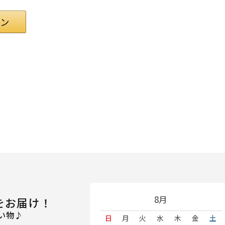
8月
をお届け！
い物♪
日
月
火
水
木
金
土