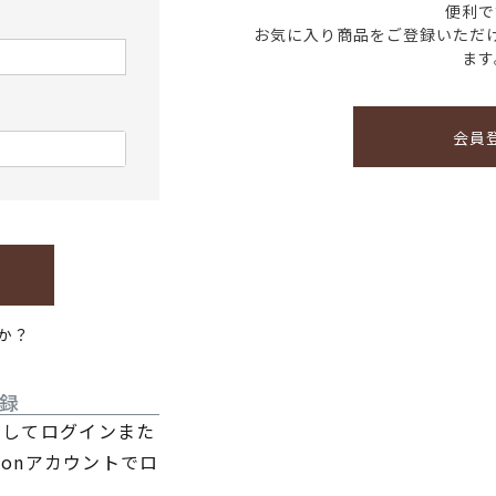
便利で
お気に入り商品をご登録いただ
ます
会員
か？
録
利用してログインまた
zonアカウントでロ
。