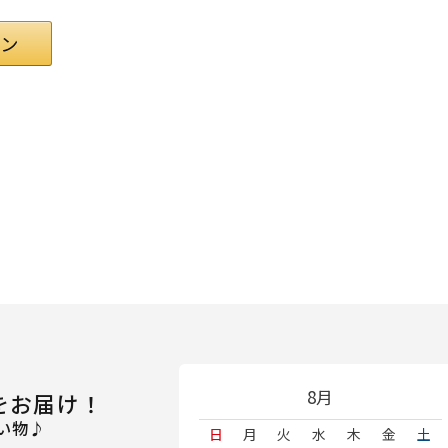
8月
をお届け！
い物♪
日
月
火
水
木
金
土