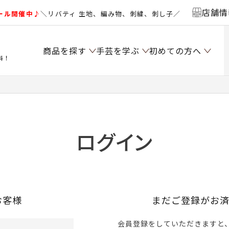
店舗情
ール開催中♪
＼リバティ 生地、編み物、刺繍、刺し子／
商品を探す
手芸を学ぶ
初めての方へ
料！
ログイン
お客様
まだご登録がお
会員登録をしていただきますと