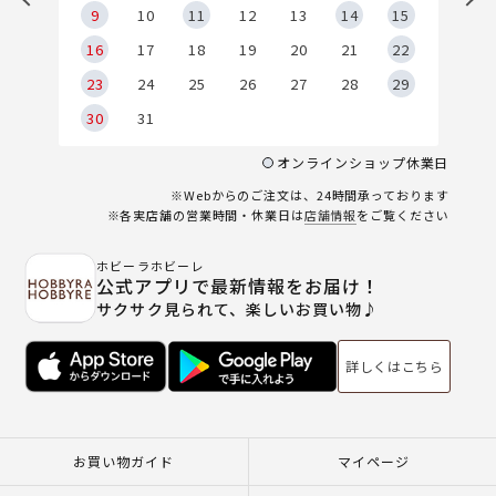
9
9
10
11
12
13
14
15
6
16
17
18
19
20
21
22
23
24
25
26
27
28
29
30
31
オンラインショップ休業日
※Webからのご注文は、24時間承っております
※各実店舗の営業時間・休業日は
店舗情報
をご覧ください
ホビーラホビーレ
公式アプリで最新情報をお届け！
サクサク見られて、楽しいお買い物♪
詳しくはこちら
お買い物ガイド
マイページ