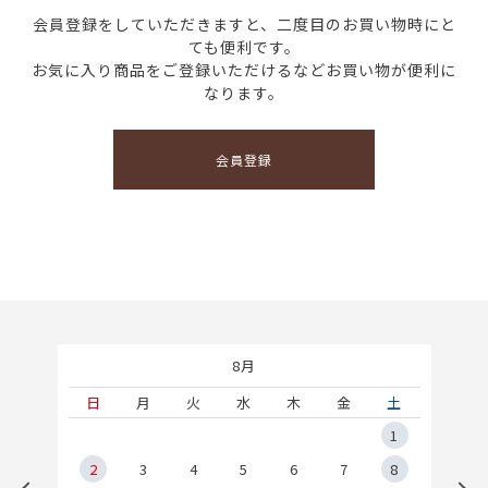
会員登録をしていただきますと、二度目のお買い物時にと
ても便利です。
お気に入り商品をご登録いただけるなどお買い物が便利に
なります。
会員登録
8月
土
日
月
火
水
木
金
土
5
1
2
2
3
4
5
6
7
8