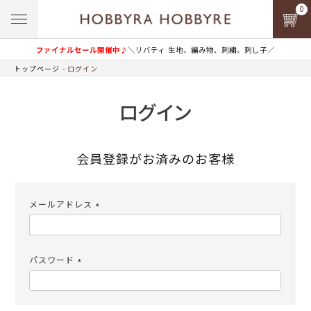
0
ファイナルセール開催中♪
＼リバティ 生地、編み物、刺繍、刺し子／
トップページ
ログイン
ログイン
会員登録がお済みのお客様
メールアドレス
(必
須)
パスワード
(必
須)