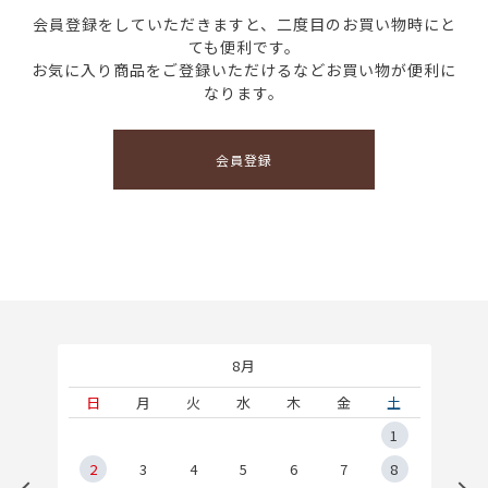
会員登録をしていただきますと、二度目のお買い物時にと
ても便利です。
お気に入り商品をご登録いただけるなどお買い物が便利に
なります。
会員登録
8月
土
日
月
火
水
木
金
土
5
1
2
2
3
4
5
6
7
8