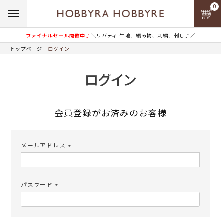
0
ファイナルセール開催中♪
＼リバティ 生地、編み物、刺繍、刺し子／
トップページ
ログイン
ログイン
会員登録がお済みのお客様
メールアドレス
(必
須)
パスワード
(必
須)