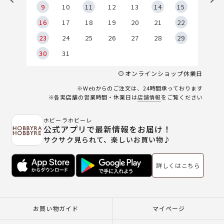
9
9
10
11
12
13
14
15
6
16
17
18
19
20
21
22
23
24
25
26
27
28
29
30
31
オンラインショップ休業日
※Webからのご注文は、24時間承っております
※各実店舗の営業時間・休業日は
店舗情報
をご覧ください
ホビーラホビーレ
公式アプリで最新情報をお届け！
サクサク見られて、楽しいお買い物♪
詳しくはこちら
お買い物ガイド
マイページ