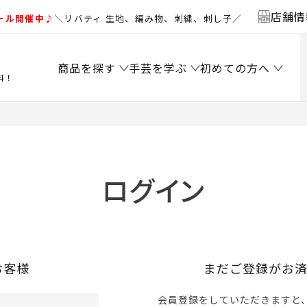
店舗情
ール開催中♪
＼リバティ 生地、編み物、刺繍、刺し子／
商品を探す
手芸を学ぶ
初めての方へ
料！
ログイン
お客様
まだご登録がお
会員登録をしていただきますと