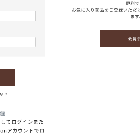
便利で
お気に入り商品をご登録いただ
ます
会員
か？
録
利用してログインまた
zonアカウントでロ
。