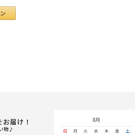
8月
をお届け！
い物♪
日
月
火
水
木
金
土