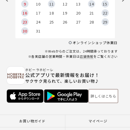
9
9
10
11
12
13
14
15
6
16
17
18
19
20
21
22
23
24
25
26
27
28
29
30
31
オンラインショップ休業日
※Webからのご注文は、24時間承っております
※各実店舗の営業時間・休業日は
店舗情報
をご覧ください
ホビーラホビーレ
公式アプリで最新情報をお届け！
サクサク見られて、楽しいお買い物♪
詳しくはこちら
お買い物ガイド
マイページ