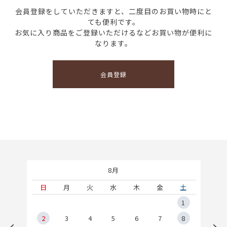
会員登録をしていただきますと、二度目のお買い物時にと
ても便利です。
お気に入り商品をご登録いただけるなどお買い物が便利に
なります。
会員登録
8月
土
日
月
火
水
木
金
土
5
1
2
2
3
4
5
6
7
8