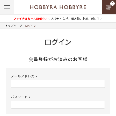
0
ファイナルセール開催中♪
＼リバティ 生地、編み物、刺繍、刺し子／
トップページ
ログイン
ログイン
会員登録がお済みのお客様
メールアドレス
(必
須)
パスワード
(必
須)