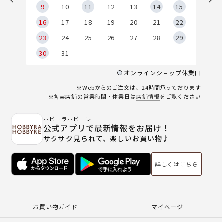
9
9
10
11
12
13
14
15
6
16
17
18
19
20
21
22
23
24
25
26
27
28
29
30
31
オンラインショップ休業日
※Webからのご注文は、24時間承っております
※各実店舗の営業時間・休業日は
店舗情報
をご覧ください
ホビーラホビーレ
公式アプリで最新情報をお届け！
サクサク見られて、楽しいお買い物♪
詳しくはこちら
お買い物ガイド
マイページ