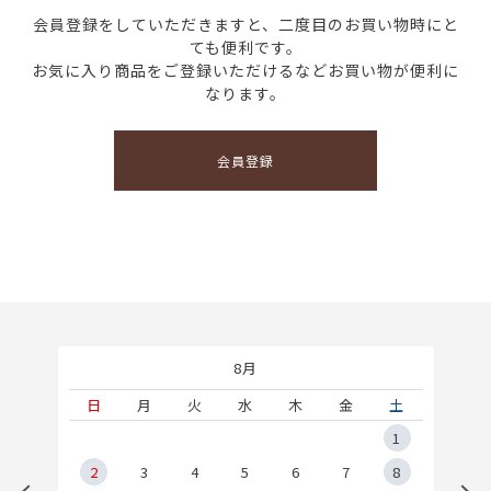
会員登録をしていただきますと、二度目のお買い物時にと
ても便利です。
お気に入り商品をご登録いただけるなどお買い物が便利に
なります。
会員登録
8月
土
日
月
火
水
木
金
土
5
1
2
2
3
4
5
6
7
8