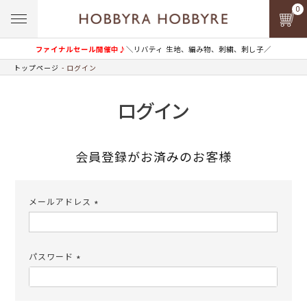
0
ファイナルセール開催中♪
＼リバティ 生地、編み物、刺繍、刺し子／
トップページ
ログイン
ログイン
会員登録がお済みのお客様
メールアドレス
(必
須)
パスワード
(必
須)