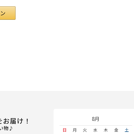
8月
をお届け！
い物♪
日
月
火
水
木
金
土