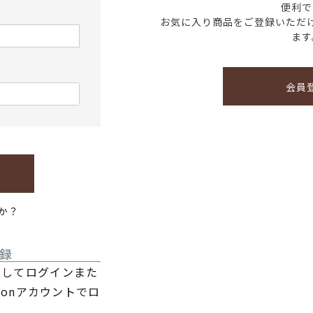
便利で
お気に入り商品をご登録いただ
ます
会員
か？
録
利用してログインまた
zonアカウントでロ
。