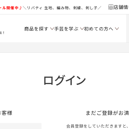
店舗情
ール開催中♪
＼リバティ 生地、編み物、刺繍、刺し子／
商品を探す
手芸を学ぶ
初めての方へ
料！
ログイン
お客様
まだご登録がお
会員登録をしていただきますと