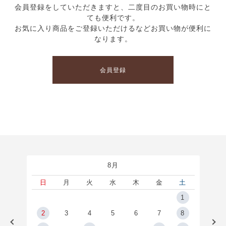
会員登録をしていただきますと、二度目のお買い物時にと
ても便利です。
お気に入り商品をご登録いただけるなどお買い物が便利に
なります。
会員登録
8月
土
日
月
火
水
木
金
土
5
1
2
2
3
4
5
6
7
8