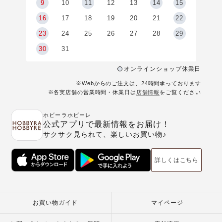
9
9
10
11
12
13
14
15
6
16
17
18
19
20
21
22
23
24
25
26
27
28
29
30
31
オンラインショップ休業日
※Webからのご注文は、24時間承っております
※各実店舗の営業時間・休業日は
店舗情報
をご覧ください
ホビーラホビーレ
公式アプリで最新情報をお届け！
サクサク見られて、楽しいお買い物♪
詳しくはこちら
お買い物ガイド
マイページ