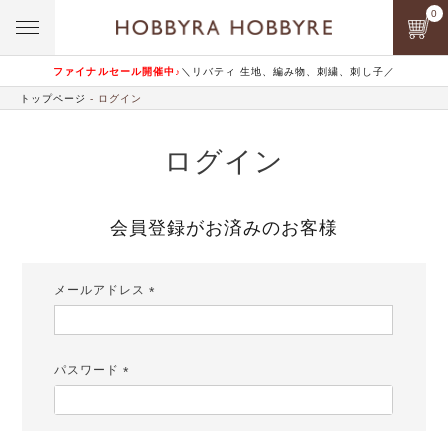
0
ファイナルセール開催中♪
＼リバティ 生地、編み物、刺繍、刺し子／
トップページ
ログイン
ログイン
会員登録がお済みのお客様
メールアドレス
(必
須)
パスワード
(必
須)