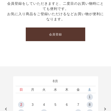
会員登録をしていただきますと、二度目のお買い物時にと
ても便利です。
お気に入り商品をご登録いただけるなどお買い物が便利に
なります。
会員登録
8月
土
日
月
火
水
木
金
土
5
1
2
2
3
4
5
6
7
8