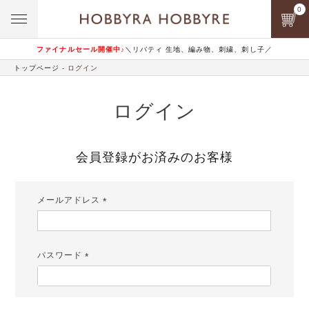
0
ファイナルセール開催中♪
＼リバティ 生地、編み物、刺繍、刺し子／
トップページ
ログイン
ログイン
会員登録がお済みのお客様
メールアドレス
(必
須)
パスワード
(必
須)