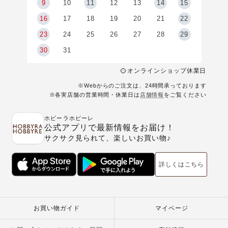
9
9
10
11
12
13
14
15
6
16
17
18
19
20
21
22
23
24
25
26
27
28
29
30
31
オンラインショップ休業日
※Webからのご注文は、24時間承っております
※各実店舗の営業時間・休業日は
店舗情報
をご覧ください
ホビーラホビーレ
公式アプリで最新情報をお届け！
サクサク見られて、楽しいお買い物♪
詳しくはこちら
お買い物ガイド
マイページ