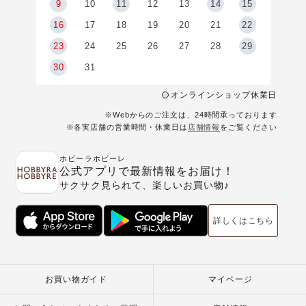
9
9
10
11
12
13
14
15
6
16
17
18
19
20
21
22
23
24
25
26
27
28
29
30
31
オンラインショップ休業日
※Webからのご注文は、24時間承っております
※各実店舗の営業時間・休業日は
店舗情報
をご覧ください
ホビーラホビーレ
公式アプリで最新情報をお届け！
サクサク見られて、楽しいお買い物♪
詳しくはこちら
お買い物ガイド
マイページ