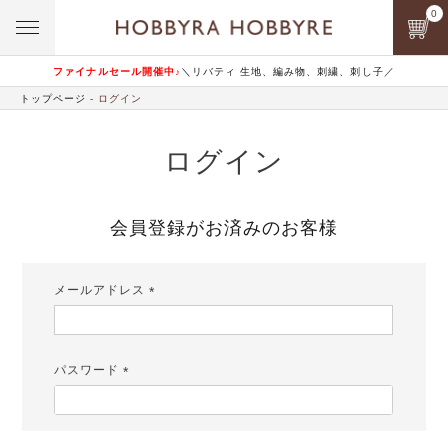
0
ファイナルセール開催中♪
＼リバティ 生地、編み物、刺繍、刺し子／
トップページ
ログイン
ログイン
会員登録がお済みのお客様
メールアドレス
(必
須)
パスワード
(必
須)