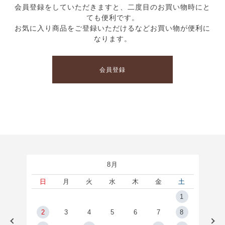
会員登録をしていただきますと、二度目のお買い物時にと
ても便利です。
お気に入り商品をご登録いただけるなどお買い物が便利に
なります。
会員登録
8月
土
日
月
火
水
木
金
土
5
1
2
2
3
4
5
6
7
8