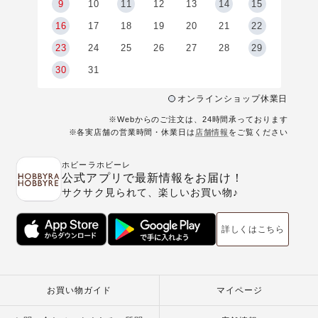
9
9
10
11
12
13
14
15
6
16
17
18
19
20
21
22
23
24
25
26
27
28
29
30
31
オンラインショップ休業日
※Webからのご注文は、24時間承っております
※各実店舗の営業時間・休業日は
店舗情報
をご覧ください
ホビーラホビーレ
公式アプリで最新情報をお届け！
サクサク見られて、楽しいお買い物♪
詳しくはこちら
お買い物ガイド
マイページ