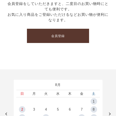
会員登録をしていただきますと、二度目のお買い物時にと
ても便利です。
お気に入り商品をご登録いただけるなどお買い物が便利に
なります。
会員登録
8月
土
日
月
火
水
木
金
土
5
1
2
2
3
4
5
6
7
8