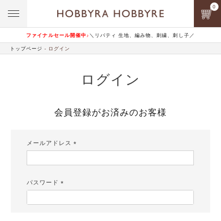
0
ファイナルセール開催中♪
＼リバティ 生地、編み物、刺繍、刺し子／
トップページ
ログイン
ログイン
会員登録がお済みのお客様
メールアドレス
(必
須)
パスワード
(必
須)