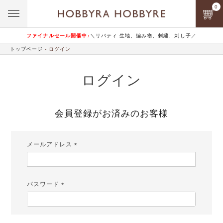
0
ファイナルセール開催中♪
＼リバティ 生地、編み物、刺繍、刺し子／
トップページ
ログイン
ログイン
会員登録がお済みのお客様
メールアドレス
(必
須)
パスワード
(必
須)