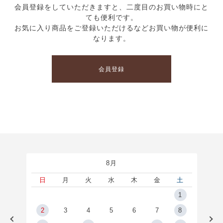
会員登録をしていただきますと、二度目のお買い物時にと
ても便利です。
お気に入り商品をご登録いただけるなどお買い物が便利に
なります。
会員登録
8月
土
日
月
火
水
木
金
土
5
1
2
2
3
4
5
6
7
8