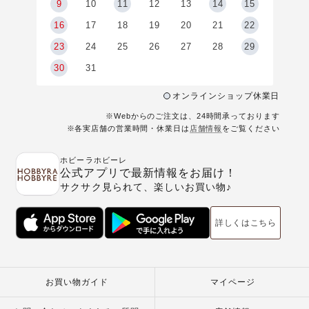
9
9
10
11
12
13
14
15
6
16
17
18
19
20
21
22
23
24
25
26
27
28
29
30
31
オンラインショップ休業日
※Webからのご注文は、24時間承っております
※各実店舗の営業時間・休業日は
店舗情報
をご覧ください
ホビーラホビーレ
公式アプリで最新情報をお届け！
サクサク見られて、楽しいお買い物♪
詳しくはこちら
お買い物ガイド
マイページ