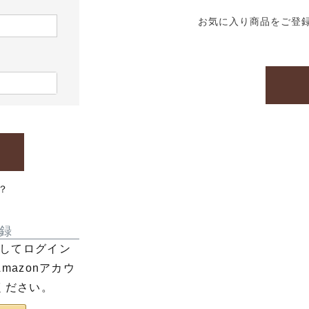
お気に入り商品をご登
？
録
利用してログイン
azonアカウ
ください。