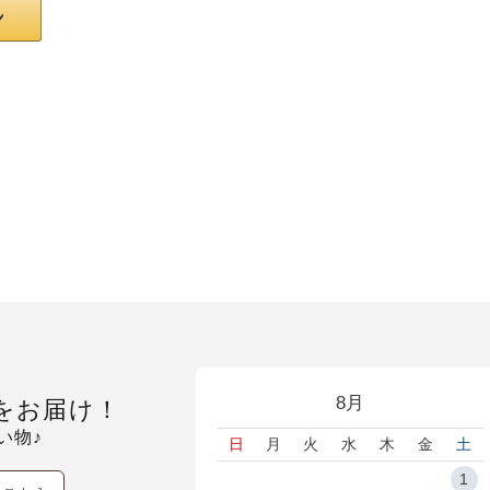
8月
をお届け！
い物♪
日
月
火
水
木
金
土
1