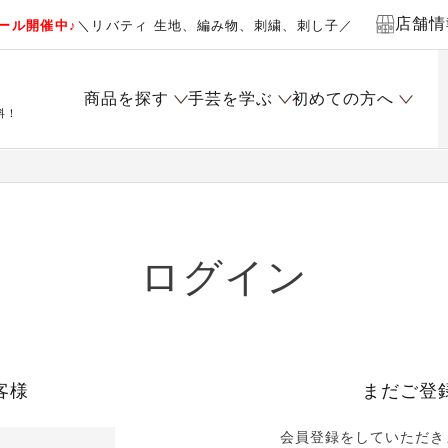
店舗情
ール開催中♪
＼リバティ 生地、編み物、刺繍、刺し子／
商品を探す
手芸を学ぶ
初めての方へ
料！
ログイン
客様
まだご登
会員登録をしていただき