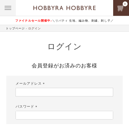
0
ファイナルセール開催中♪
＼リバティ 生地、編み物、刺繍、刺し子／
トップページ
ログイン
ログイン
会員登録がお済みのお客様
メールアドレス
(必
須)
パスワード
(必
須)