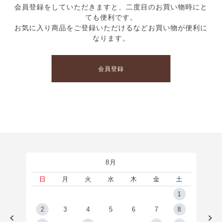
会員登録をしていただきますと、二度目のお買い物時にと
ても便利です。
お気に入り商品をご登録いただけるなどお買い物が便利に
なります。
会員登録
8月
土
日
月
火
水
木
金
土
5
1
2
2
3
4
5
6
7
8