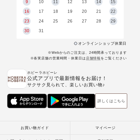
9
9
10
11
12
13
14
15
6
16
17
18
19
20
21
22
23
24
25
26
27
28
29
30
31
オンラインショップ休業日
※Webからのご注文は、24時間承っております
※各実店舗の営業時間・休業日は
店舗情報
をご覧ください
ホビーラホビーレ
公式アプリで最新情報をお届け！
サクサク見られて、楽しいお買い物♪
詳しくはこちら
お買い物ガイド
マイページ