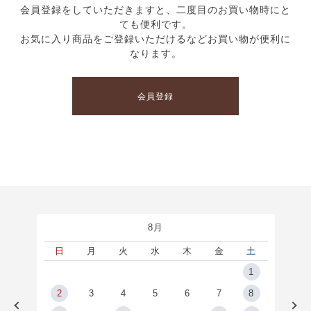
会員登録をしていただきますと、二度目のお買い物時にと
ても便利です。
お気に入り商品をご登録いただけるなどお買い物が便利に
なります。
会員登録
8月
土
日
月
火
水
木
金
土
5
1
2
2
3
4
5
6
7
8