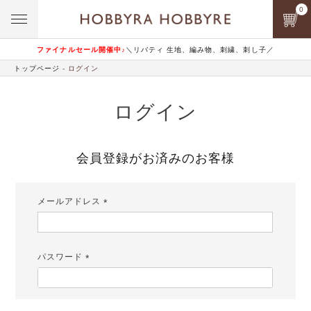
0
ファイナルセール開催中♪
＼リバティ 生地、編み物、刺繍、刺し子／
トップページ
ログイン
ログイン
会員登録がお済みのお客様
メールアドレス
(必
須)
パスワード
(必
須)