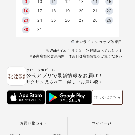
9
9
10
11
12
13
14
15
6
16
17
18
19
20
21
22
23
24
25
26
27
28
29
30
31
オンラインショップ休業日
※Webからのご注文は、24時間承っております
※各実店舗の営業時間・休業日は
店舗情報
をご覧ください
ホビーラホビーレ
公式アプリで最新情報をお届け！
サクサク見られて、楽しいお買い物♪
詳しくはこちら
お買い物ガイド
マイページ