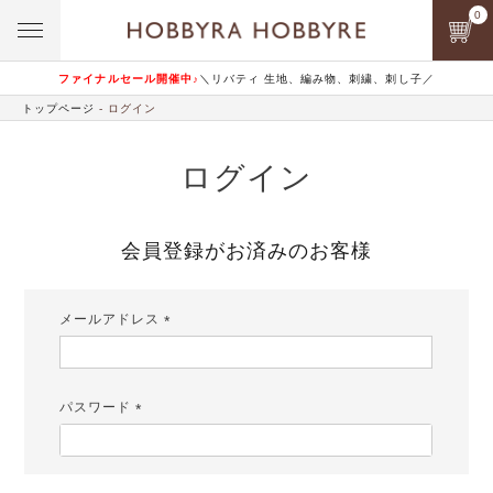
0
ファイナルセール開催中♪
＼リバティ 生地、編み物、刺繍、刺し子／
トップページ
ログイン
ログイン
会員登録がお済みのお客様
メールアドレス
(必
須)
パスワード
(必
須)