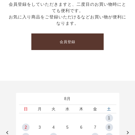
会員登録をしていただきますと、二度目のお買い物時にと
ても便利です。
お気に入り商品をご登録いただけるなどお買い物が便利に
なります。
会員登録
8月
土
日
月
火
水
木
金
土
5
1
2
2
3
4
5
6
7
8