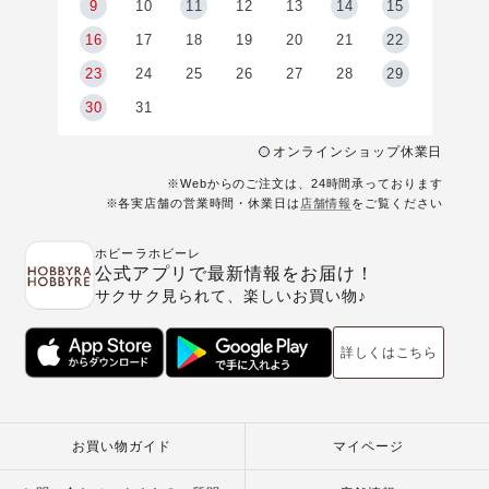
9
9
10
11
12
13
14
15
6
16
17
18
19
20
21
22
23
24
25
26
27
28
29
30
31
オンラインショップ休業日
※Webからのご注文は、24時間承っております
※各実店舗の営業時間・休業日は
店舗情報
をご覧ください
ホビーラホビーレ
公式アプリで最新情報をお届け！
サクサク見られて、楽しいお買い物♪
詳しくはこちら
お買い物ガイド
マイページ