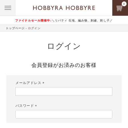
0
ファイナルセール開催中♪
＼リバティ 生地、編み物、刺繍、刺し子／
トップページ
ログイン
ログイン
会員登録がお済みのお客様
メールアドレス
(必
須)
パスワード
(必
須)