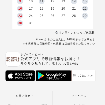
9
9
10
11
12
13
14
15
6
16
17
18
19
20
21
22
23
24
25
26
27
28
29
30
31
オンラインショップ休業日
※Webからのご注文は、24時間承っております
※各実店舗の営業時間・休業日は
店舗情報
をご覧ください
ホビーラホビーレ
公式アプリで最新情報をお届け！
サクサク見られて、楽しいお買い物♪
詳しくはこちら
お買い物ガイド
マイページ