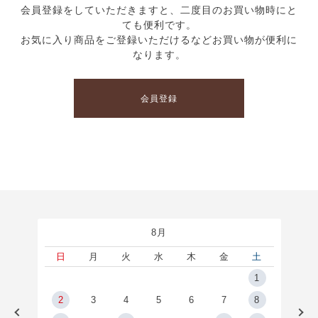
会員登録をしていただきますと、二度目のお買い物時にと
ても便利です。
お気に入り商品をご登録いただけるなどお買い物が便利に
なります。
会員登録
8月
土
日
月
火
水
木
金
土
5
1
2
2
3
4
5
6
7
8