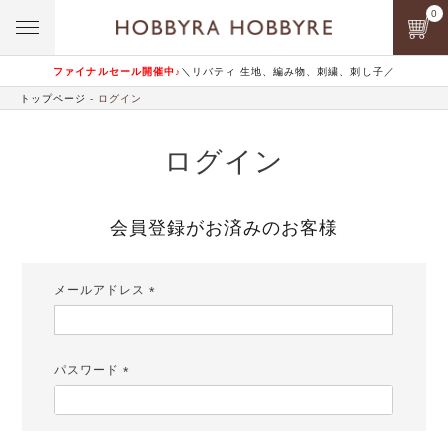
0
ファイナルセール開催中♪
＼リバティ 生地、編み物、刺繍、刺し子／
トップページ
ログイン
ログイン
会員登録がお済みのお客様
メールアドレス
(必
須)
パスワード
(必
須)