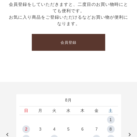
会員登録をしていただきますと、二度目のお買い物時にと
ても便利です。
お気に入り商品をご登録いただけるなどお買い物が便利に
なります。
会員登録
8月
土
日
月
火
水
木
金
土
5
1
2
2
3
4
5
6
7
8