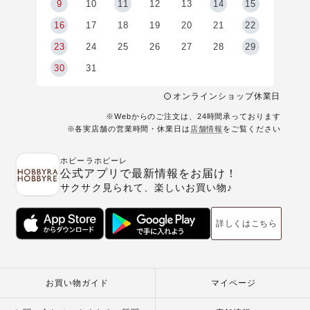
9
9
10
11
12
13
14
15
6
16
17
18
19
20
21
22
23
24
25
26
27
28
29
30
31
オンラインショップ休業日
※Webからのご注文は、24時間承っております
※各実店舗の営業時間・休業日は
店舗情報
をご覧ください
ホビーラホビーレ
公式アプリで最新情報をお届け！
サクサク見られて、楽しいお買い物♪
詳しくはこちら
お買い物ガイド
マイページ