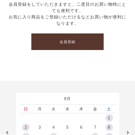
会員登録をしていただきますと、二度目のお買い物時にと
ても便利です。
お気に入り商品をご登録いただけるなどお買い物が便利に
なります。
会員登録
8月
土
日
月
火
水
木
金
土
5
1
2
2
3
4
5
6
7
8