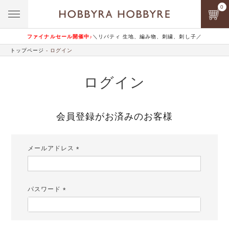
0
ファイナルセール開催中♪
＼リバティ 生地、編み物、刺繍、刺し子／
トップページ
ログイン
ログイン
会員登録がお済みのお客様
メールアドレス
(必
須)
パスワード
(必
須)