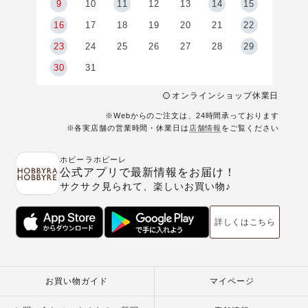
9
9
10
11
12
13
14
15
6
16
17
18
19
20
21
22
23
24
25
26
27
28
29
30
31
オンラインショップ休業日
※Webからのご注文は、24時間承っております
※各実店舗の営業時間・休業日は
店舗情報
をご覧ください
ホビーラホビーレ
公式アプリで最新情報をお届け！
サクサク見られて、楽しいお買い物♪
詳しくはこちら
お買い物ガイド
マイページ