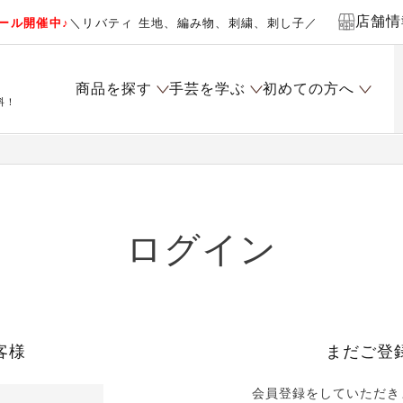
店舗情
ール開催中♪
＼リバティ 生地、編み物、刺繍、刺し子／
商品を探す
手芸を学ぶ
初めての方へ
料！
ログイン
客様
まだご登
会員登録をしていただき