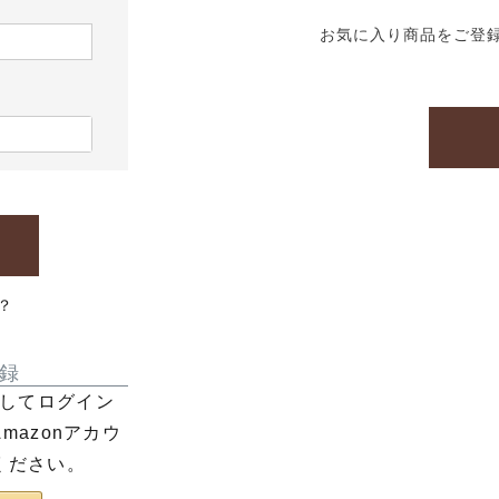
お気に入り商品をご登
？
録
利用してログイン
azonアカウ
ください。