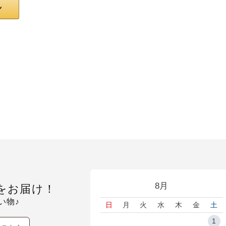
8月
をお届け！
い物♪
日
月
火
水
木
金
土
1