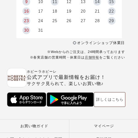
9
9
10
11
12
13
14
15
6
16
17
18
19
20
21
22
23
24
25
26
27
28
29
30
31
オンラインショップ休業日
※Webからのご注文は、24時間承っております
※各実店舗の営業時間・休業日は
店舗情報
をご覧ください
ホビーラホビーレ
公式アプリで最新情報をお届け！
サクサク見られて、楽しいお買い物♪
詳しくはこちら
お買い物ガイド
マイページ