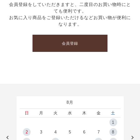
会員登録をしていただきますと、二度目のお買い物時にと
ても便利です。
お気に入り商品をご登録いただけるなどお買い物が便利に
なります。
会員登録
8月
土
日
月
火
水
木
金
土
5
1
2
2
3
4
5
6
7
8