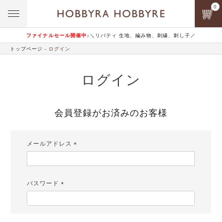
0
ファイナルセール開催中♪
＼リバティ 生地、編み物、刺繍、刺し子／
トップページ
ログイン
ログイン
会員登録がお済みのお客様
メールアドレス
(必
須)
パスワード
(必
須)