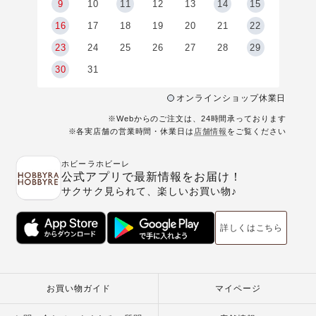
9
9
10
11
12
13
14
15
6
16
17
18
19
20
21
22
23
24
25
26
27
28
29
30
31
オンラインショップ休業日
※Webからのご注文は、24時間承っております
※各実店舗の営業時間・休業日は
店舗情報
をご覧ください
ホビーラホビーレ
公式アプリで最新情報をお届け！
サクサク見られて、楽しいお買い物♪
詳しくはこちら
お買い物ガイド
マイページ