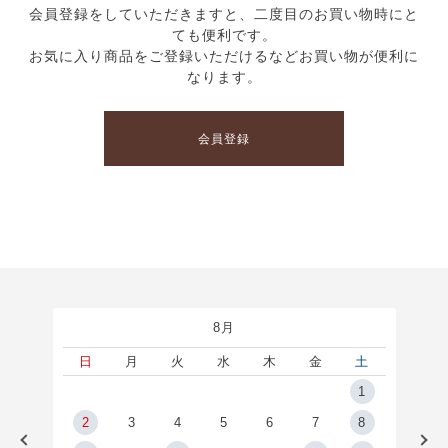
会員登録をしていただきますと、二度目のお買い物時にと
ても便利です。
お気に入り商品をご登録いただけるなどお買い物が便利に
なります。
会員登録
8月
土
日
月
火
水
木
金
土
5
1
2
2
3
4
5
6
7
8