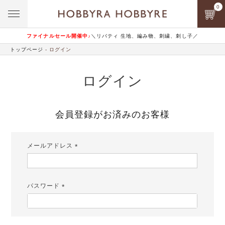
0
ファイナルセール開催中♪
＼リバティ 生地、編み物、刺繍、刺し子／
トップページ
ログイン
ログイン
会員登録がお済みのお客様
メールアドレス
(必
須)
パスワード
(必
須)