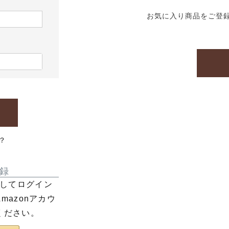
お気に入り商品をご登
？
録
利用してログイン
azonアカウ
ください。