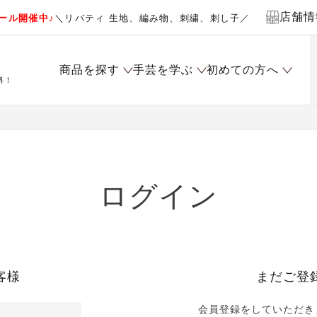
店舗情
ール開催中♪
＼リバティ 生地、編み物、刺繍、刺し子／
商品を探す
手芸を学ぶ
初めての方へ
料！
ログイン
客様
まだご登
会員登録をしていただき