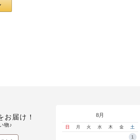
8月
をお届け！
い物♪
日
月
火
水
木
金
土
1