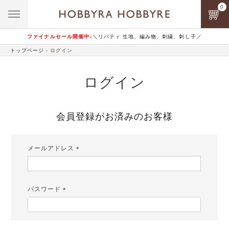
0
ファイナルセール開催中♪
＼リバティ 生地、編み物、刺繍、刺し子／
トップページ
ログイン
ログイン
会員登録がお済みのお客様
メールアドレス
(必
須)
パスワード
(必
須)