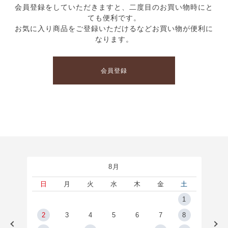
会員登録をしていただきますと、二度目のお買い物時にと
ても便利です。
お気に入り商品をご登録いただけるなどお買い物が便利に
なります。
会員登録
8月
土
日
月
火
水
木
金
土
5
1
2
2
3
4
5
6
7
8