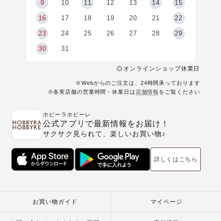
9
9
10
11
12
13
14
15
6
16
17
18
19
20
21
22
23
24
25
26
27
28
29
30
31
オンラインショップ休業日
※Webからのご注文は、24時間承っております
※各実店舗の営業時間・休業日は
店舗情報
をご覧ください
ホビーラホビーレ
公式アプリで最新情報をお届け！
サクサク見られて、楽しいお買い物♪
詳しくはこちら
お買い物ガイド
マイページ