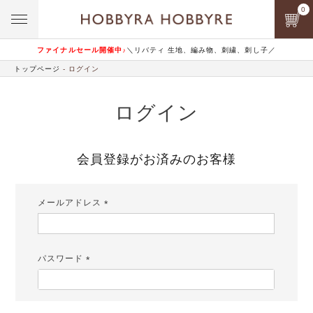
0
ファイナルセール開催中♪
＼リバティ 生地、編み物、刺繍、刺し子／
トップページ
ログイン
ログイン
会員登録がお済みのお客様
メールアドレス
(必
須)
パスワード
(必
須)