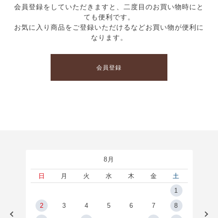
会員登録をしていただきますと、二度目のお買い物時にと
ても便利です。
お気に入り商品をご登録いただけるなどお買い物が便利に
なります。
会員登録
8月
土
日
月
火
水
木
金
土
5
1
2
2
3
4
5
6
7
8