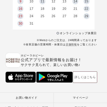
9
9
10
11
12
13
14
15
6
16
17
18
19
20
21
22
23
24
25
26
27
28
29
30
31
オンラインショップ休業日
※Webからのご注文は、24時間承っております
※各実店舗の営業時間・休業日は
店舗情報
をご覧ください
ホビーラホビーレ
公式アプリで最新情報をお届け！
サクサク見られて、楽しいお買い物♪
詳しくはこちら
お買い物ガイド
マイページ