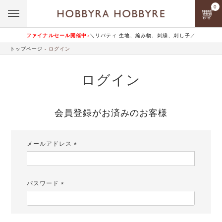
0
ファイナルセール開催中♪
＼リバティ 生地、編み物、刺繍、刺し子／
トップページ
ログイン
ログイン
会員登録がお済みのお客様
メールアドレス
(必
須)
パスワード
(必
須)