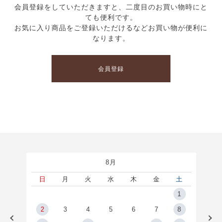
会員登録をしていただきますと、二度目のお買い物時にと
ても便利です。
お気に入り商品をご登録いただけるなどお買い物が便利に
なります。
会員登録
8月
土
日
月
火
水
木
金
土
5
1
2
2
3
4
5
6
7
8