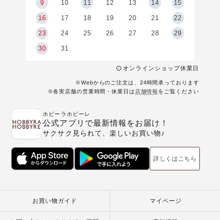
9
9
10
11
12
13
14
15
6
16
17
18
19
20
21
22
23
24
25
26
27
28
29
30
31
オンラインショップ休業日
※Webからのご注文は、24時間承っております
※各実店舗の営業時間・休業日は
店舗情報
をご覧ください
ホビーラホビーレ
公式アプリで最新情報をお届け！
サクサク見られて、楽しいお買い物♪
詳しくはこちら
お買い物ガイド
マイページ