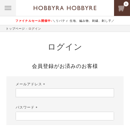
0
ファイナルセール開催中♪
＼リバティ 生地、編み物、刺繍、刺し子／
トップページ
ログイン
ログイン
会員登録がお済みのお客様
メールアドレス
(必
須)
パスワード
(必
須)