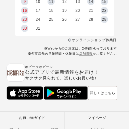
9
9
10
11
12
13
14
15
6
16
17
18
19
20
21
22
23
24
25
26
27
28
29
30
31
オンラインショップ休業日
※Webからのご注文は、24時間承っております
※各実店舗の営業時間・休業日は
店舗情報
をご覧ください
ホビーラホビーレ
公式アプリで最新情報をお届け！
サクサク見られて、楽しいお買い物♪
詳しくはこちら
お買い物ガイド
マイページ