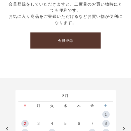
会員登録をしていただきますと、二度目のお買い物時にと
ても便利です。
お気に入り商品をご登録いただけるなどお買い物が便利に
なります。
会員登録
8月
土
日
月
火
水
木
金
土
5
1
2
2
3
4
5
6
7
8