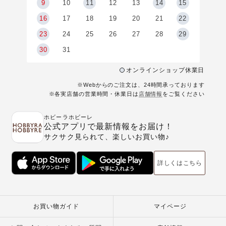
9
9
10
11
12
13
14
15
6
16
17
18
19
20
21
22
23
24
25
26
27
28
29
30
31
オンラインショップ休業日
※Webからのご注文は、24時間承っております
※各実店舗の営業時間・休業日は
店舗情報
をご覧ください
ホビーラホビーレ
公式アプリで最新情報をお届け！
サクサク見られて、楽しいお買い物♪
詳しくはこちら
お買い物ガイド
マイページ