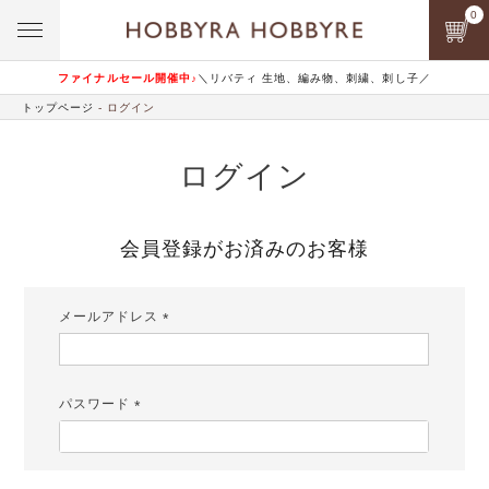
0
ファイナルセール開催中♪
＼リバティ 生地、編み物、刺繍、刺し子／
トップページ
ログイン
ログイン
会員登録がお済みのお客様
メールアドレス
(必
須)
パスワード
(必
須)