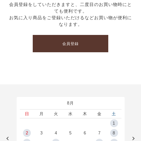
会員登録をしていただきますと、二度目のお買い物時にと
ても便利です。
お気に入り商品をご登録いただけるなどお買い物が便利に
なります。
会員登録
8月
土
日
月
火
水
木
金
土
5
1
2
2
3
4
5
6
7
8