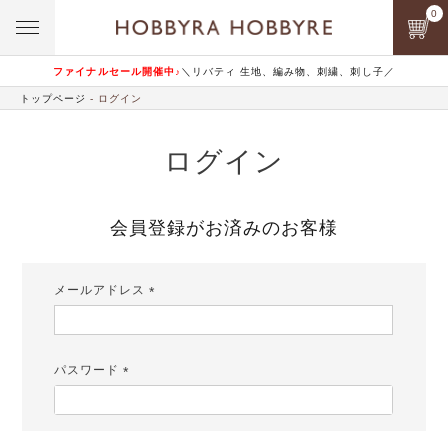
0
ファイナルセール開催中♪
＼リバティ 生地、編み物、刺繍、刺し子／
トップページ
ログイン
ログイン
会員登録がお済みのお客様
メールアドレス
(必
須)
パスワード
(必
須)