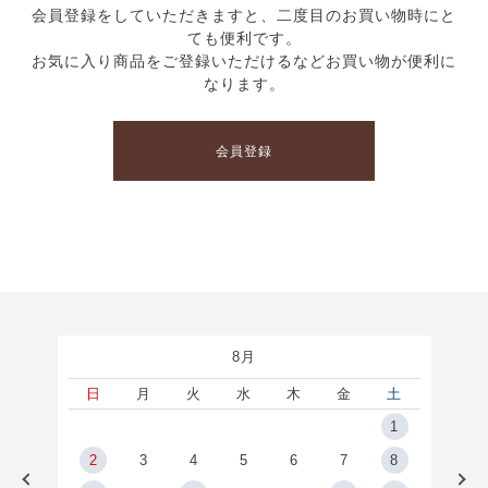
会員登録をしていただきますと、二度目のお買い物時にと
ても便利です。
お気に入り商品をご登録いただけるなどお買い物が便利に
なります。
会員登録
8月
土
日
月
火
水
木
金
土
5
1
2
2
3
4
5
6
7
8