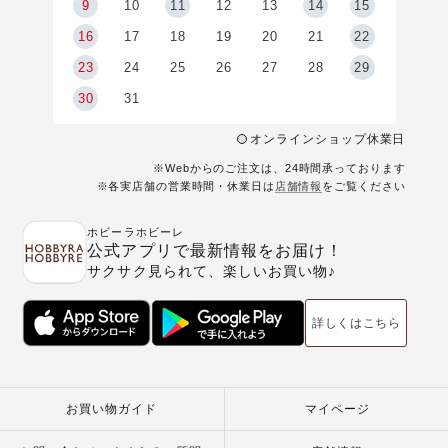
9
9
10
11
12
13
14
15
6
16
17
18
19
20
21
22
23
24
25
26
27
28
29
30
31
オンラインショップ休業日
※Webからのご注文は、24時間承っております
※各実店舗の営業時間・休業日は
店舗情報
をご覧ください
ホビーラホビーレ
公式アプリで最新情報をお届け！
サクサク見られて、楽しいお買い物♪
詳しくはこちら
お買い物ガイド
マイページ